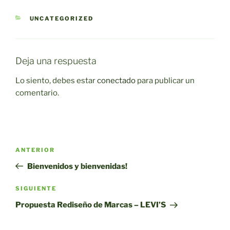
CATEGORÍAS
UNCATEGORIZED
Deja una respuesta
Lo siento, debes estar
conectado
para publicar un
comentario.
Navegación
Entrada
ANTERIOR
de
anterior:
Bienvenidos y bienvenidas!
entradas
Siguiente
SIGUIENTE
entrada
Propuesta Rediseño de Marcas – LEVI’S