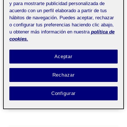
y para mostrarte publicidad personalizada de
Laboratorio de
Pública
herramientas de portfolio
acuerdo con un perfil elaborado a partir de tus
aula 2
hábitos de navegación. Puedes aceptar, rechazar
o configurar tus preferencias haciendo clic abajo,
u obtener más información en nuestra
política de
cookies.
Aceptar
Rechazar
Test de publicación 01 de JJHB
Configurar
Actividad 3) Tu primera entrada y los permisos